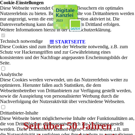
Cookie-Einstellungen
Diese Webseite verwendet Cookies, um Besuchern ein optimales
Nutzererlebnis zu bieten. Bestimmte Inhalte von Drittanbietern werden
nur angezeigt, wenn die entsprechende Option aktiviert ist. Die
Datenverarbeitung kann dann auch in einem Drittland erfolgen.
Weitere Informationen hierzu in der Datenschutzerklärung.
Technisch notwendige
STARTSEITE
Diese Cookies sind zum Betrieb der Webseite notwendig, z.B. zum
Schutz vor Hackerangriffen und zur Gewährleistung eines
konsistenten und der Nachfrage angepassten Erscheinungsbilds der
Seite.
Analytische
Diese Cookies werden verwendet, um das Nutzererlebnis weiter zu
optimieren. Hierunter fallen auch Statistiken, die dem
Webseitenbetreiber von Drittanbietern zur Verfügung gestellt werden,
sowie die Ausspielung von personalisierter Werbung durch die
Nachverfolgung der Nutzeraktivität über verschiedene Webseiten.
Drittanbieter-Inhalte
Diese Webseite bietet möglicherweise Inhalte oder Funktionalitäten an,
Seit über 50 Jahren
die von Drittanbietern eigenverantwortlich zur Verfügung gestellt
werden. Diese Drittanbieter können eigene Cookies setzen, z.B. um
die Nutzeraktivität zu verfolgen oder ihre Angebote zu personalisieren