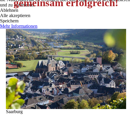
gemeinsam erfolgreich!
und zu optimieren.
Ablehnen
Alle akzeptieren
Speichern
Mehr Informationen
Saarburg