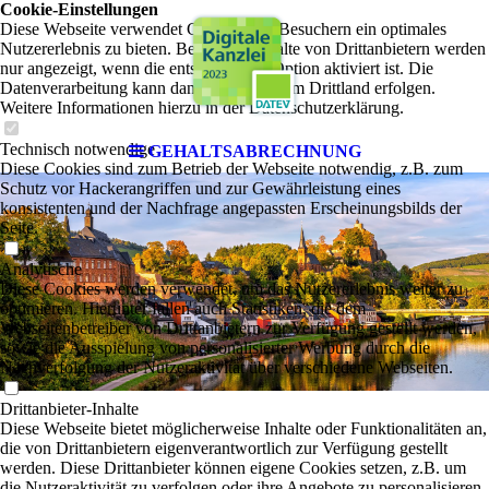
Cookie-Einstellungen
Diese Webseite verwendet Cookies, um Besuchern ein optimales
Nutzererlebnis zu bieten. Bestimmte Inhalte von Drittanbietern werden
nur angezeigt, wenn die entsprechende Option aktiviert ist. Die
Datenverarbeitung kann dann auch in einem Drittland erfolgen.
Weitere Informationen hierzu in der Datenschutzerklärung.
Technisch notwendige
GEHALTSABRECHNUNG
Diese Cookies sind zum Betrieb der Webseite notwendig, z.B. zum
Schutz vor Hackerangriffen und zur Gewährleistung eines
konsistenten und der Nachfrage angepassten Erscheinungsbilds der
Seite.
Analytische
Diese Cookies werden verwendet, um das Nutzererlebnis weiter zu
optimieren. Hierunter fallen auch Statistiken, die dem
Webseitenbetreiber von Drittanbietern zur Verfügung gestellt werden,
sowie die Ausspielung von personalisierter Werbung durch die
Nachverfolgung der Nutzeraktivität über verschiedene Webseiten.
Drittanbieter-Inhalte
Diese Webseite bietet möglicherweise Inhalte oder Funktionalitäten an,
die von Drittanbietern eigenverantwortlich zur Verfügung gestellt
werden. Diese Drittanbieter können eigene Cookies setzen, z.B. um
die Nutzeraktivität zu verfolgen oder ihre Angebote zu personalisieren